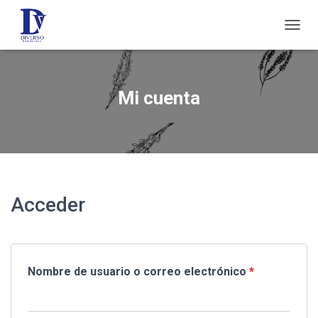
C
A
M
B
I
Mi cuenta
A
R
M
O
D
O
D
E
Acceder
N
A
V
E
G
Nombre de usuario o correo electrónico
*
A
C
I