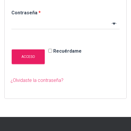
Ó
N
Contraseña
*
Recuérdame
ACCESO
¿Olvidaste la contraseña?